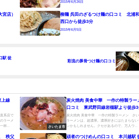
2015年6月26日
大宮店）
柳麺 呉田のざるつけ麺の口コミ 北浦
西口から徒歩3分
2015年6月5日
口駅 徒
彩流の豚骨つけ麺の口コミ
東上線
炭火焼肉 美食中華 一作の特製ラー
口コミ 東武野田線岩槻駅より徒歩3
』直系店で
炭火焼肉 美食中華 一作の特製ラーメン さ
アのラーメ
ラーメンは、超濃厚。濃厚好きにはたまらない
杯...
ンかもしれません。クセがあるので、万人ウ...
さいたま市
ミ 秩父
頑者のつけめんの口コミ 本川越駅 