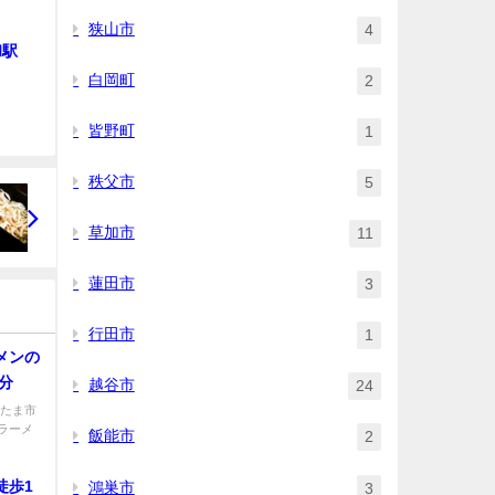
狭山市
4
和駅
白岡町
2
皆野町
1
秩父市
5
草加市
11
蓮田市
3
行田市
1
メンの
分
越谷市
24
いたま市
ラーメ
飯能市
2
徒歩1
鴻巣市
3