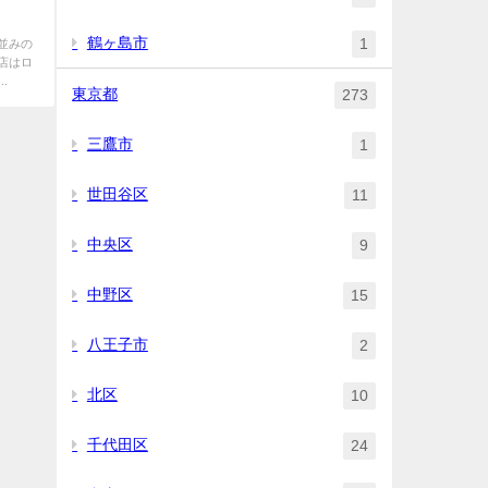
鶴ヶ島市
1
並みの
店はロ
.
東京都
273
三鷹市
1
世田谷区
11
中央区
9
中野区
15
八王子市
2
北区
10
千代田区
24