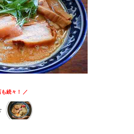
も続々！ ／