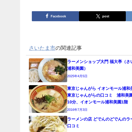
Facebook
post
さいたま市
の関連記事
ラーメンショップ大門 福大亭（さ
浦和美園）
2025年4月5日
東京じゃんがら イオンモール浦和
東京じゃんがらの口コミ 浦和美
10分、イオンモール浦和美園1階
2016年7月3日
ラーメンの店 どでんのどでんのラ
口コミ