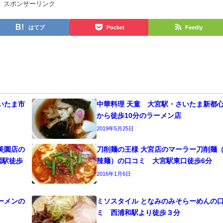
スポンサーリンク
はてブ
Pocket
Feedly
いたま市
中華料理 天童 大宮駅・さいたま新都
から徒歩10分のラーメン店
2019年5月25日
美園店の
刀削麺の王様 大宮店のマーラー刀削麺
園駅徒歩
辣麺）の口コミ 大宮駅東口徒歩6分
2016年1月6日
ーメンの
ミソスタイル となみのみそらーめんの
ミ 西浦和駅より徒歩３分