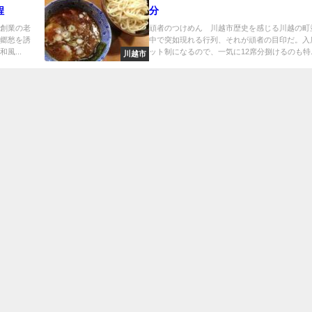
程
分
年創業の老
頑者のつけめん 川越市歴史を感じる川越の町
、郷愁を誘
中で突如現れる行列、それが頑者の目印だ。入
風...
ット制になるので、一気に12席分捌けるのも特..
川越市