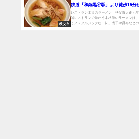
鉄道『和銅黒谷駅』より徒歩15分
レストラン水谷のラーメン 秩父市大正元
舗レストランで味わう本格派のラーメンは
うノスタルジックな一杯。煮干や昆布などの和
秩父市