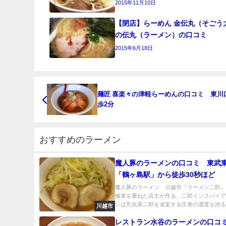
2015年11月10日
【閉店】らーめん 金伝丸（そごう
の伝丸（ラーメン）の口コミ
2015年6月18日
麺匠 喜楽々の津軽らーめんの口コミ 東川
歩2分
おすすめのラーメン
魔人豚のラーメンの口コミ 東武
「鶴ヶ島駅」から徒歩30秒ほど
魔人豚のラーメン 川越市『ラーメン二郎
修業を重ねた店主が作る、二郎インスパイ
ンは乳化系二郎を凌駕する圧巻の濃度を誇る一
川越市
レストラン水谷のラーメンの口コ