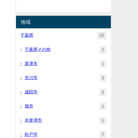
地域
千葉県
20
千葉県その他
2
君津市
1
市川市
3
成田市
2
旭市
1
木更津市
1
松戸市
7