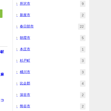
所沢市
9
新座市
2
春日部市
22
朝霞市
5
本庄市
1
心駅
杉戸町
3
桶川市
3
（麻
比企郡
4
深谷市
2
口コ
熊谷市
2