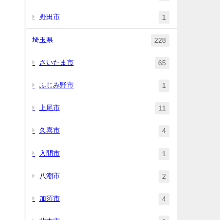
野田市
1
埼玉県
228
さいたま市
65
ふじみ野市
1
上尾市
11
久喜市
4
入間市
1
八潮市
2
加須市
4