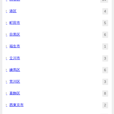
港区
4
町田市
5
目黒区
6
福生市
1
立川市
3
練馬区
6
荒川区
3
葛飾区
8
西東京市
2