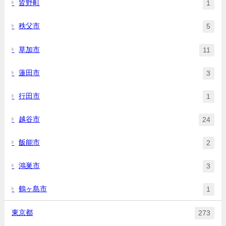
皆野町
1
秩父市
5
草加市
11
蓮田市
3
行田市
1
越谷市
24
飯能市
2
鴻巣市
3
鶴ヶ島市
1
東京都
273