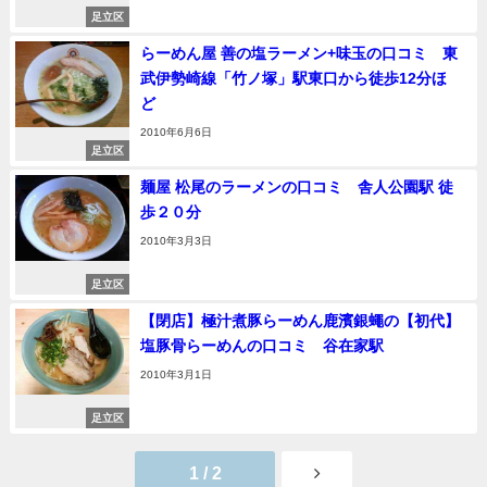
足立区
らーめん屋 善の塩ラーメン+味玉の口コミ 東
武伊勢崎線「竹ノ塚」駅東口から徒歩12分ほ
ど
2010年6月6日
足立区
麺屋 松尾のラーメンの口コミ 舎人公園駅 徒
歩２０分
2010年3月3日
足立区
【閉店】極汁煮豚らーめん鹿濱銀蠅の【初代】
塩豚骨らーめんの口コミ 谷在家駅
2010年3月1日
足立区
1 / 2