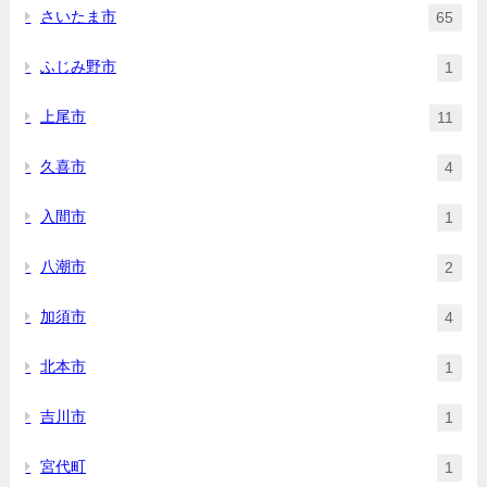
さいたま市
65
ふじみ野市
1
上尾市
11
久喜市
4
入間市
1
八潮市
2
加須市
4
北本市
1
吉川市
1
宮代町
1