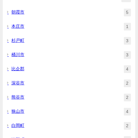
朝霞市
5
本庄市
1
杉戸町
3
桶川市
3
比企郡
4
深谷市
2
熊谷市
2
狭山市
4
白岡町
2