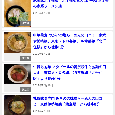
武蔵家北千住店 北千住駅電大口から徒歩３分
の家系ラーメン店
2019年1月21日
足立区
中華蕎麦 つがいの塩らーめんの口コミ 東武
伊勢崎線、東京メトロ各線、JR常磐線『北千
住駅』から徒歩6分
2012年1月2日
足立区
牛骨らぁ麺 マタドールの贅沢焼牛らぁ麺の口
コミ 東京メトロ各線、JR常磐線「北千住
駅」より徒歩4分
2011年12月10日
足立区
札幌味噌専門 みそのの味噌らーめんの口コ
ミ 東武伊勢崎線「梅島駅」から徒歩8分
2011年7月30日