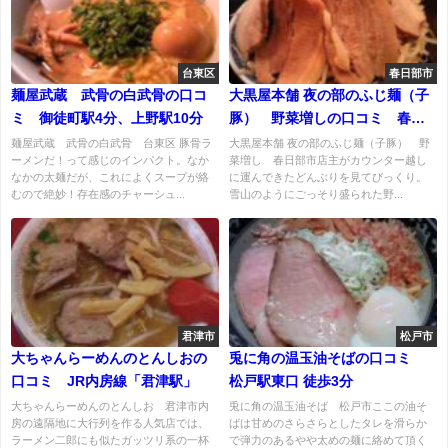
台東区
春日部市
麺屋武蔵 武骨の白武骨の口コ
大黒屋本舗 夜の部のふじ麺（子
ミ 御徒町駅4分、上野駅10分
豚） 野菜増しの口コミ 春日
部駅西口 徒歩5分
麺屋武蔵 武骨の白武骨 台東区 豚骨ラ
大黒屋本舗 夜の部のふじ麺（子豚） 野
ーメンだ！って感じのインパクト。なか
菜増し 春日部市店主がカウンター越し
なかの太麺だが、これによくスープが絡
に運んできたどんぶりを見てびっくり。
むので絶妙！存在感のチャーシュ...
雪山のようにごっそり盛られた野...
君津市
松戸市
大ちゃんらーめんのとんしおの
兎に角の温玉油そばの口コミ
口コミ JR内房線「君津駅」
松戸駅東口 徒歩3分
大ちゃんらーめんのとんしお 君津市内
兎に角の温玉油そば 松戸市ここの油そ
房の遠隔地に大行列を作る人気店では、
ばは甘めのさらさらとしたタレを滑らか
ラーメン二郎にも似たガッツリ系の一杯
で弾力のあるやや太めの麺に絡めて頂く