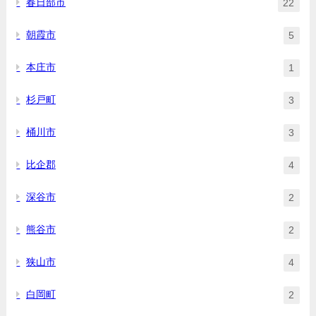
春日部市
22
朝霞市
5
本庄市
1
杉戸町
3
桶川市
3
比企郡
4
深谷市
2
熊谷市
2
狭山市
4
白岡町
2