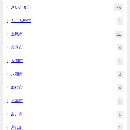
さいたま市
65
ふじみ野市
1
上尾市
11
久喜市
4
入間市
1
八潮市
2
加須市
4
北本市
1
吉川市
1
宮代町
1