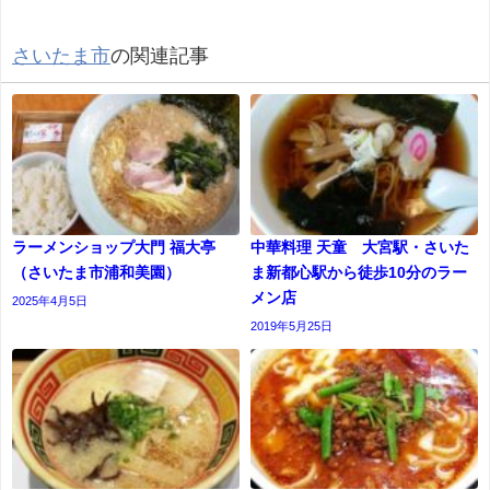
さいたま市
の関連記事
ラーメンショップ大門 福大亭
中華料理 天童 大宮駅・さいた
（さいたま市浦和美園）
ま新都心駅から徒歩10分のラー
メン店
2025年4月5日
2019年5月25日