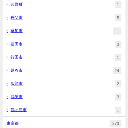
皆野町
1
秩父市
5
草加市
11
蓮田市
3
行田市
1
越谷市
24
飯能市
2
鴻巣市
3
鶴ヶ島市
1
東京都
273