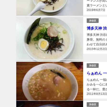
ーマンスが高
素ラーメンとい
2019年6月7日
渋谷区
博多天神 
博多天神 渋
豚骨。無料の
わせて自分好み
2015年12月2
渋谷区
らぁめん 
らぁめん 一
かみを一心に
る一杯だ。豊か
2011年8月13
渋谷区