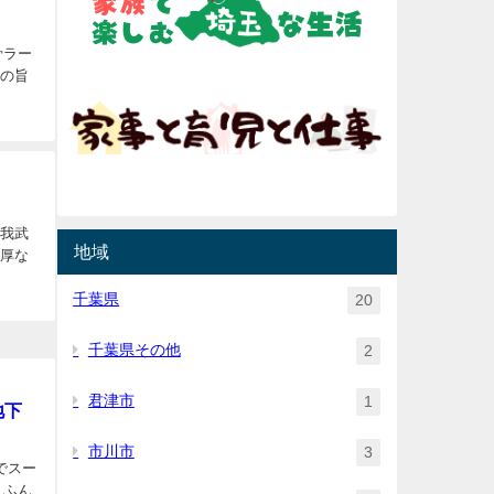
骨ラー
豚の旨
『我武
地域
濃厚な
千葉県
20
千葉県その他
2
君津市
1
地下
市川市
3
でスー
 ふん