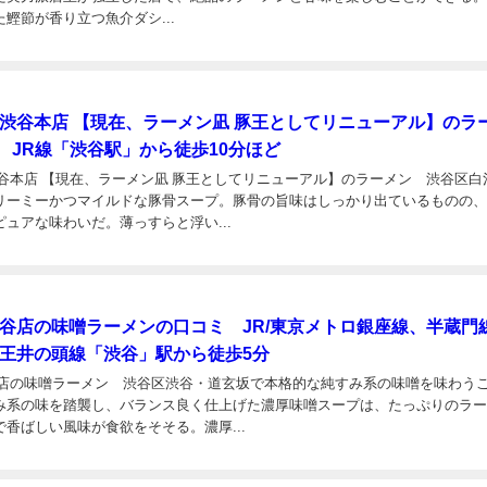
鰹節が香り立つ魚介ダシ...
 渋谷本店 【現在、ラーメン凪 豚王としてリニューアル】のラ
 JR線「渋谷駅」から徒歩10分ほど
渋谷本店 【現在、ラーメン凪 豚王としてリニューアル】のラーメン 渋谷区白
リーミーかつマイルドな豚骨スープ。豚骨の旨味はしっかり出ているものの
ュアな味わいだ。薄っすらと浮い...
渋谷店の味噌ラーメンの口コミ JR/東京メトロ銀座線、半蔵門線
京王井の頭線「渋谷」駅から徒歩5分
谷店の味噌ラーメン 渋谷区渋谷・道玄坂で本格的な純すみ系の味噌を味わう
み系の味を踏襲し、バランス良く仕上げた濃厚味噌スープは、たっぷりのラ
香ばしい風味が食欲をそそる。濃厚...
日