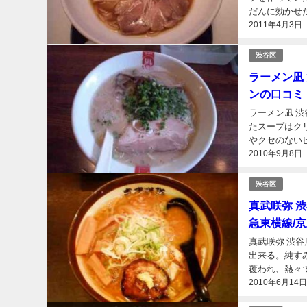
だんに効かせた
2011年4月3日
渋谷区
ラーメン凪
ンの口コミ
ラーメン凪 
たスープはク
やクセのないピ
2010年9月8日
渋谷区
真武咲弥 
急東横線/
真武咲弥 渋
出来る。純す
覆われ、熱々で
2010年6月14