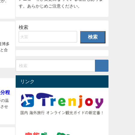
だが、
す。あらかじめご注意ください。
検索
検索
道博多
どと合
リンク
2分程
手の温
とさせ