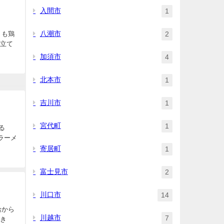
入間市
1
八潮市
2
くも鶏
き立て
加須市
4
北本市
1
吉川市
1
宮代町
1
る
ラーメ
寄居町
1
富士見市
2
川口市
14
蛤から
川越市
7
でき