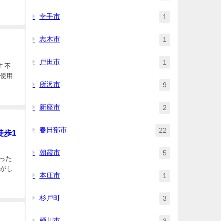
幸手市
1
志木市
1
戸田市
1
 不
を使用
所沢市
9
新座市
2
春日部市
22
徒歩1
朝霞市
5
った
焦がし
本庄市
1
杉戸町
3
桶川市