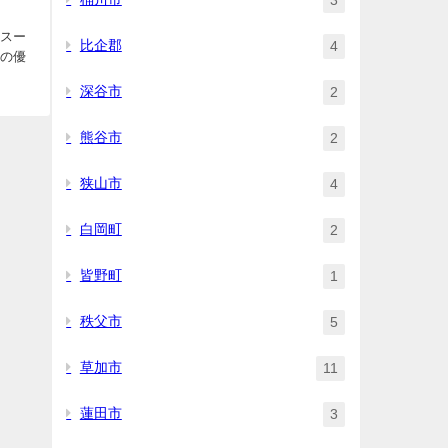
3
Ｗスー
比企郡
4
鶏の優
深谷市
2
熊谷市
2
狭山市
4
白岡町
2
皆野町
1
秩父市
5
草加市
11
蓮田市
3