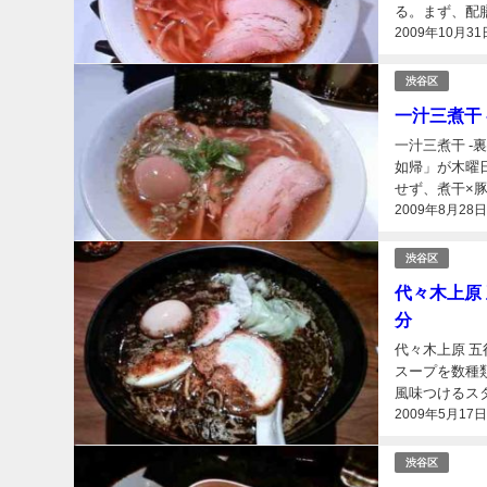
る。まず、配膳
2009年10月31
渋谷区
一汁三煮干
一汁三煮干 -
如帰」が木曜
せず、煮干×豚
2009年8月28
渋谷区
代々木上原
分
代々木上原 
スープを数種
風味つけるスタ
2009年5月17
渋谷区