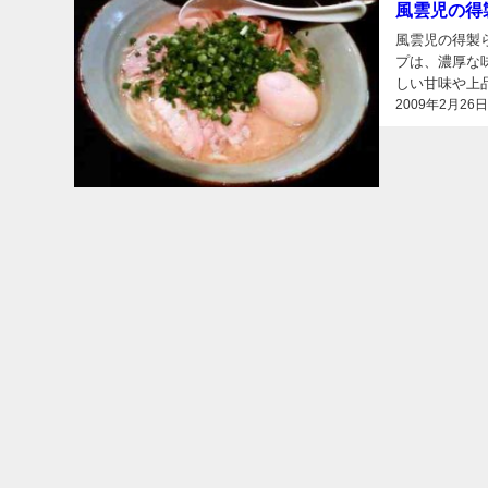
風雲児の得
風雲児の得製
プは、濃厚な
しい甘味や上品
2009年2月26