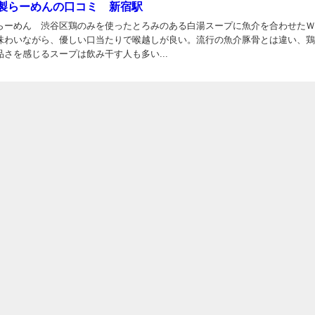
製らーめんの口コミ 新宿駅
らーめん 渋谷区鶏のみを使ったとろみのある白湯スープに魚介を合わせた
味わいながら、優しい口当たりで喉越しが良い。流行の魚介豚骨とは違い、
さを感じるスープは飲み干す人も多い...
日