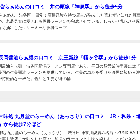
の砦らぁめんの口コミ 井の頭線「神泉駅」から徒歩5分
砦らぁめん 渋谷区一風堂で店長経験を持つ店主が独立した言わずと知れた豚
で、老若男女に愛される豚骨ラーメンを完成させている。しっかり乳化させ
く抽出したクリーミーな豚骨スープ...
日
長岡醤油らぁ麺の口コミ 京王新線「幡ヶ谷駅」から徒歩1分
岡醤油らぁ麺 渋谷区新潟ラーメン専門店であり、平日の昼営業時間帯には
長岡の生姜醤油ラーメンを提供している。生姜の恵みを受けた漆黒に染める
特徴的な一杯だ。醤油と生姜が味の輪...
甘味処 九月堂のらーめん（あっさり）の口コミ JR・私鉄・
」から徒歩7分ほど
処 九月堂のらーめん（あっさり） 渋谷区 神奈川淡麗の名店・ZUND-BAR
た実力派店主が独立した店で、絶品のラーメンと甘味を楽しむことができる。