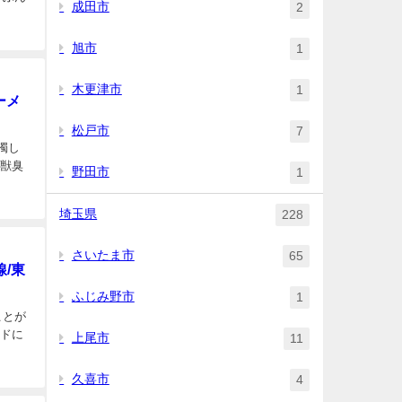
成田市
2
旭市
1
木更津市
1
ーメ
松戸市
7
濁し
、獣臭
野田市
1
埼玉県
228
さいたま市
65
/東
ふじみ野市
1
ことが
ードに
上尾市
11
久喜市
4