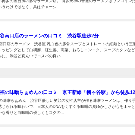
い博多の屋台風の豚骨ラーメン店。 博多天神の普通のラーメンはワンコイン
うわけではなく、具はチャーシ...
渋谷南口店のラーメンの口コミ 渋谷駅徒歩2分
谷南口店のラーメン 渋谷区 乳白色の豚骨スープとストレートの細麺という王
トッピングとして白胡麻、紅生姜、高菜、おろしニンニク、スープのタレな
に。渋谷ど真ん中でコスパの良い...
日
一福の味噌らぁめんの口コミ 京王新線「幡ヶ谷駅」から徒歩1
福の味噌らぁめん 渋谷区優しい笑顔の女性店主が作る味噌ラーメンは、作り
感じられる味わいで、日本人のDNAをくすぐる味噌の奥ゆかしさが心をホッ
な香りと白味噌の優しくもコクの...
日