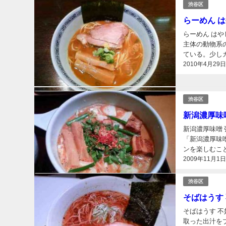
渋谷区
らーめん 
らーめん は
主体の動物系
ている。少しカ
2010年4月29
渋谷区
新潟濃厚味
新潟濃厚味噌
「新潟濃厚味
ンを楽しむこと
2009年11月1
渋谷区
そばはうす
そばはうす 
取った出汁を