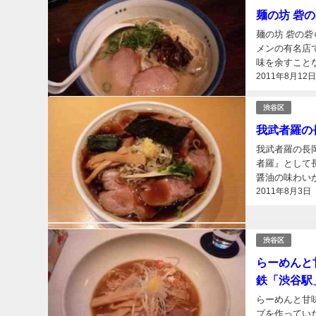
麺の坊 砦
麺の坊 砦の
メンの有名店
味を余すことな
2011年8月12
渋谷区
我武者羅の
我武者羅の長
者羅』として
醤油の味わいが
2011年8月3日
渋谷区
らーめんと
鉄「渋谷駅
らーめんと甘味
プを作ってい