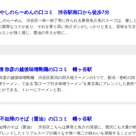
はやしのらーめんの口コミ 渋谷駅南口から徒歩7分
やしのらーめん 渋谷区一杯一杯丁寧に作られる豚骨魚介系のスープは、優し
の濃厚なコクがあり、それを香り高い魚介ダシがしっかりと支え、旨味を引
エシが強く感じ、醤油の辛さが前に...
日
噌 弥彦の越後味噌剛麺の口コミ 幡ヶ谷駅
 弥彦の越後味噌剛麺 渋谷区新潟の四大地ラーメンの1つで、新潟・巻町の誇
噌ラーメン」である“割スープ付き味噌ラーメン”を東京風にアレンジした創作
ができる。トレーにラーメンと割...
日
 不如帰のそば（醤油）の口コミ 幡ヶ谷駅
不如帰のそば（醤油） 渋谷区こちらは豚骨と魚介の清湯に、贅沢にも大量の
ブレンドしたトリプルスープが織りなす唯一無二の味わいを堪能することが