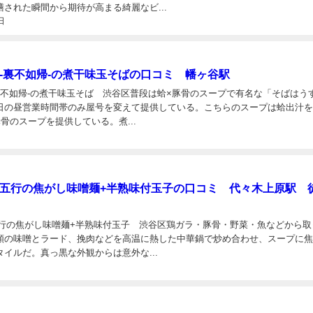
された瞬間から期待が高まる綺麗なビ...
日
 -裏不如帰-の煮干味玉そばの口コミ 幡ヶ谷駅
裏不如帰-の煮干味玉そば 渋谷区普段は蛤×豚骨のスープで有名な「そばはうす
日の昼営業時間帯のみ屋号を変えて提供している。こちらのスープは蛤出汁
骨のスープを提供している。煮...
日
 五行の焦がし味噌麺+半熟味付玉子の口コミ 代々木上原駅 
五行の焦がし味噌麺+半熟味付玉子 渋谷区鶏ガラ・豚骨・野菜・魚などから取
類の味噌とラード、挽肉などを高温に熱した中華鍋で炒め合わせ、スープに
イルだ。真っ黒な外観からは意外な...
日