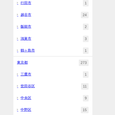
行田市
1
越谷市
24
飯能市
2
鴻巣市
3
鶴ヶ島市
1
東京都
273
三鷹市
1
世田谷区
11
中央区
9
中野区
15