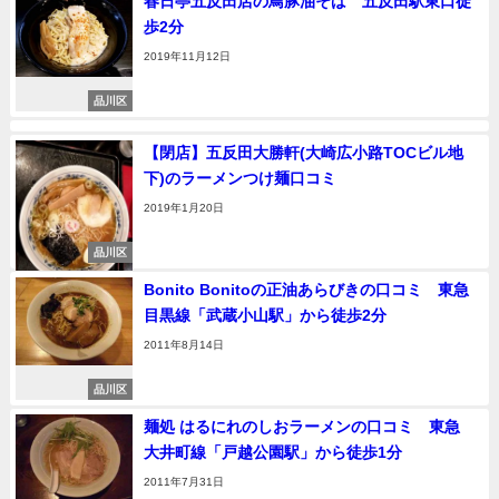
春日亭五反田店の鳥豚油そば 五反田駅東口徒
歩2分
2019年11月12日
品川区
【閉店】五反田大勝軒(大崎広小路TOCビル地
下)のラーメンつけ麺口コミ
2019年1月20日
品川区
Bonito Bonitoの正油あらびきの口コミ 東急
目黒線「武蔵小山駅」から徒歩2分
2011年8月14日
品川区
麺処 はるにれのしおラーメンの口コミ 東急
大井町線「戸越公園駅」から徒歩1分
2011年7月31日