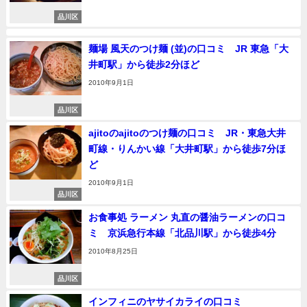
品川区
麺場 風天のつけ麺 (並)の口コミ JR 東急「大
井町駅」から徒歩2分ほど
2010年9月1日
品川区
ajitoのajitoのつけ麺の口コミ JR・東急大井
町線・りんかい線「大井町駅」から徒歩7分ほ
ど
2010年9月1日
品川区
お食事処 ラーメン 丸直の醤油ラーメンの口コ
ミ 京浜急行本線「北品川駅」から徒歩4分
2010年8月25日
品川区
インフィニのヤサイカライの口コミ