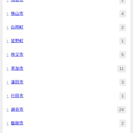
2
狭山市
4
白岡町
2
皆野町
1
秩父市
5
草加市
11
蓮田市
3
行田市
1
越谷市
24
飯能市
2