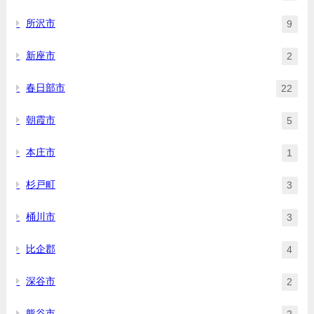
所沢市
9
新座市
2
春日部市
22
朝霞市
5
本庄市
1
杉戸町
3
桶川市
3
比企郡
4
深谷市
2
熊谷市