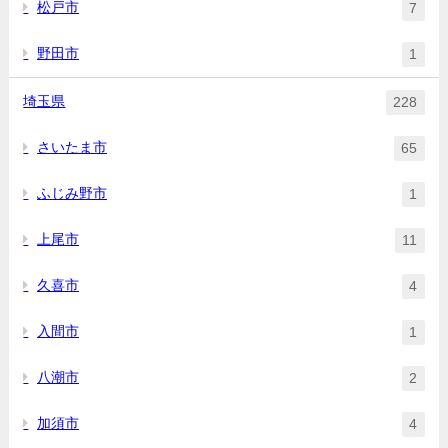
松戸市
7
野田市
1
埼玉県
228
さいたま市
65
ふじみ野市
1
上尾市
11
久喜市
4
入間市
1
八潮市
2
加須市
4