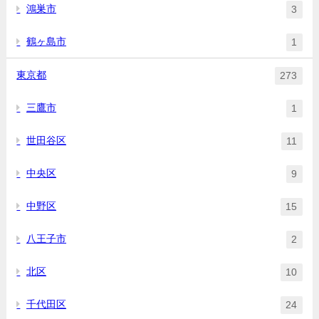
鴻巣市
3
鶴ヶ島市
1
東京都
273
三鷹市
1
世田谷区
11
中央区
9
中野区
15
八王子市
2
北区
10
千代田区
24