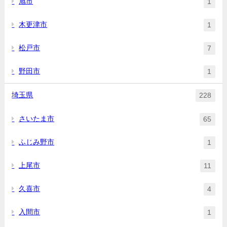
旭市
1
木更津市
1
松戸市
7
野田市
1
埼玉県
228
さいたま市
65
ふじみ野市
1
上尾市
11
久喜市
4
入間市
1