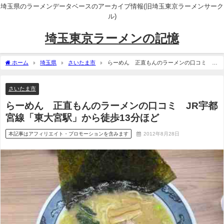
埼玉県のラーメンデータベースのアーカイブ情報(旧埼玉東京ラーメンサーク
ル)
埼玉東京ラーメンの記憶
ホーム
埼玉県
さいたま市
らーめん 正直もんのラーメンの口コミ
JR宇都宮線「東大宮駅」から徒歩13分ほど
さいたま市
らーめん 正直もんのラーメンの口コミ JR宇都
宮線「東大宮駅」から徒歩13分ほど
本記事はアフィリエイト・プロモーションを含みます
2012年8月28日