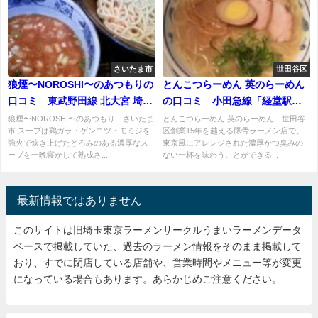
さいたま市
世田谷区
狼煙〜NOROSHI〜のあつもりの
とんこつらーめん 英のらーめん
口コミ 東武野田線 北大宮 埼玉
の口コミ 小田急線「経堂駅」
新都市交通 鉄道博物館 各線 大宮
から徒歩5分
狼煙〜NOROSHI〜のあつもり さいたま
とんこつらーめん 英のらーめん 世田谷
市 スープは鶏ガラ・ゲンコツ・モミジを
区創業15年を越える豚骨ラーメン店で、
駅 徒歩20分
強火で炊き上げたとろみのある濃厚なス
東京風にアレンジされた濃厚かつ臭みの
ープを一晩寝かして熟成さ...
ない一杯を味わうことができる...
最新情報ではありません
このサイトは旧埼玉東京ラーメンサークルうまいラーメンデータ
ベースで掲載していた、過去のラーメン情報をそのまま掲載して
おり、すでに閉店している店舗や、営業時間やメニュー等が変更
になっている場合もあります。あらかじめご注意ください。