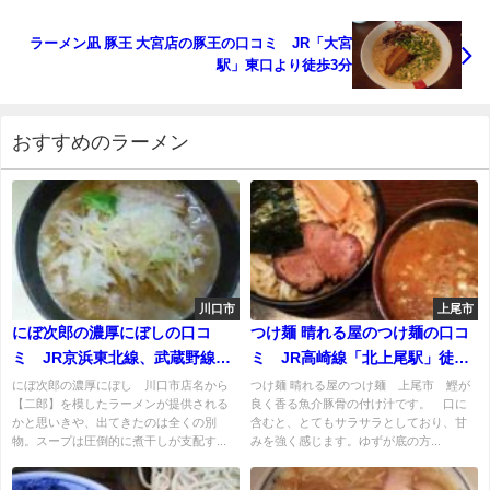
ラーメン凪 豚王 大宮店の豚王の口コミ JR「大宮
駅」東口より徒歩3分
おすすめのラーメン
川口市
上尾市
にぼ次郎の濃厚にぼしの口コ
つけ麺 晴れる屋のつけ麺の口コ
ミ JR京浜東北線、武蔵野線
ミ JR高崎線「北上尾駅」徒歩
「南浦和駅」から徒歩25分ほど
５分
にぼ次郎の濃厚にぼし 川口市店名から
つけ麺 晴れる屋のつけ麺 上尾市 鰹が
【二郎】を模したラーメンが提供される
良く香る魚介豚骨の付け汁です。 口に
かと思いきや、出てきたのは全くの別
含むと、とてもサラサラとしており、甘
物。スープは圧倒的に煮干しが支配す...
みを強く感じます。ゆずが底の方...