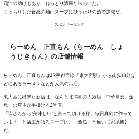
鶏油の助けもあり、ねっとり濃厚な味わいだ。
もっちりした食感の麺はスープにぴったりの茹で加減だ。
スポンサーリンク
らーめん 正直もん（らーめん しょ
うじきもん）の店舗情報
らーめん 正直もんはJR宇都宮線「東大宮駅」から徒歩13分ほ
どにあるラーメンなどが人気のお店。
東大宮に出来た新店は、なんと北浦和の人気店「中華蕎麦 金
魚」の店主が手掛ける2号店。
「皆さんから"美味しい"と言って頂ける様、毎日真剣に作って
います」と店主が語るスープは、「金魚」と違い【家系風】
だ。