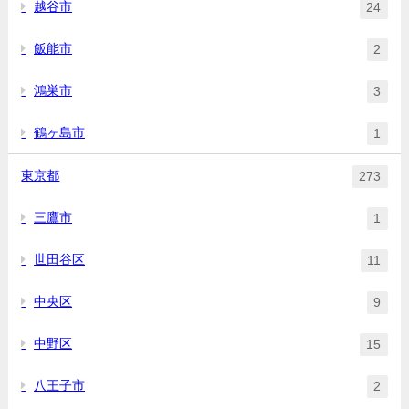
越谷市
24
飯能市
2
鴻巣市
3
鶴ヶ島市
1
東京都
273
三鷹市
1
世田谷区
11
中央区
9
中野区
15
八王子市
2