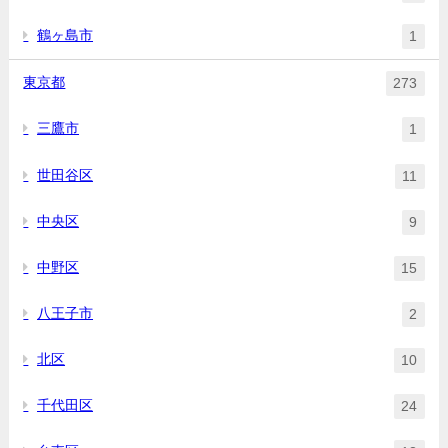
鶴ヶ島市
1
東京都
273
三鷹市
1
世田谷区
11
中央区
9
中野区
15
八王子市
2
北区
10
千代田区
24