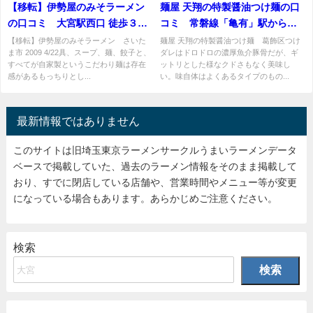
【移転】伊勢屋のみそラーメン
麺屋 天翔の特製醤油つけ麺の口
の口コミ 大宮駅西口 徒歩３０
コミ 常磐線「亀有」駅から徒
分
歩1分ほど
【移転】伊勢屋のみそラーメン さいた
麺屋 天翔の特製醤油つけ麺 葛飾区つけ
ま市 2009 4/22具、スープ、麺、餃子と、
ダレはドロドロの濃厚魚介豚骨だが、ギ
すべてが自家製というこだわり麺は存在
ットリとした様なクドさもなく美味し
感があるもっちりとし...
い。味自体はよくあるタイプのもの...
最新情報ではありません
このサイトは旧埼玉東京ラーメンサークルうまいラーメンデータ
ベースで掲載していた、過去のラーメン情報をそのまま掲載して
おり、すでに閉店している店舗や、営業時間やメニュー等が変更
になっている場合もあります。あらかじめご注意ください。
検索
検索