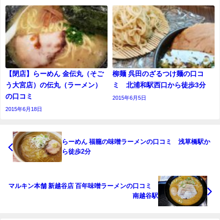
【閉店】らーめん 金伝丸（そご
柳麺 呉田のざるつけ麺の口コ
う大宮店）の伝丸（ラーメン）
ミ 北浦和駅西口から徒歩3分
の口コミ
2015年6月5日
2015年6月18日
らーめん 福籠の味噌ラーメンの口コミ 浅草橋駅か
ら徒歩2分
マルキン本舗 新越谷店 百年味噌ラーメンの口コミ
南越谷駅