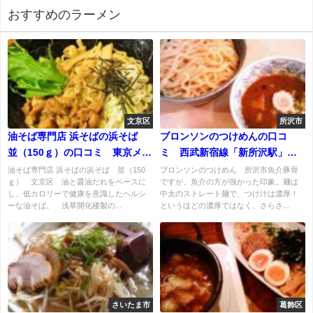
おすすめのラーメン
文京区
所沢市
油そば専門店 浜そばの浜そば
ブロンソンのつけめんの口コ
並（150ｇ）の口コミ 東京メト
ミ 西武新宿線「新所沢駅」北
ロ千代田線湯島駅A２出口徒歩30
口徒歩１０分
油そば専門店 浜そばの浜そば 並（150
ブロンソンのつけめん 所沢市魚介豚骨
ｇ） 文京区 油と醤油だれをベースに
ですが、魚介の方が強かった印象。麺は
秒。 JR山手線御徒町駅徒歩5
し、低カロリーで健康を意識したヘルシ
中太のストレート麺で、つけ汁は濃厚！
分。 都営大江戸線上野御徒町駅
ーな油そば。 浅草開化楼製の...
というほどの濃厚ではなく、さらさ...
徒歩6分。
さいたま市
葛飾区