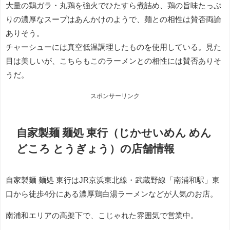
大量の鶏ガラ・丸鶏を強火でひたすら煮詰め、鶏の旨味たっぷ
りの濃厚なスープはあんかけのようで、麺との相性は賛否両論
ありそう。
チャーシューには真空低温調理したものを使用している。見た
目は美しいが、こちらもこのラーメンとの相性には賛否ありそ
うだ。
スポンサーリンク
自家製麺 麺処 東行（じかせいめん めん
どころ とうぎょう）の店舗情報
自家製麺 麺処 東行はJR京浜東北線・武蔵野線「南浦和駅」東
口から徒歩4分にある濃厚鶏白湯ラーメンなどが人気のお店。
南浦和エリアの高架下で、こじゃれた雰囲気で営業中。