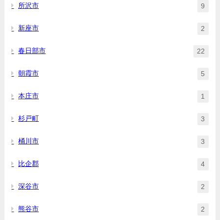
所沢市
9
新座市
2
春日部市
22
朝霞市
5
本庄市
1
杉戸町
3
桶川市
3
比企郡
4
深谷市
2
熊谷市
2