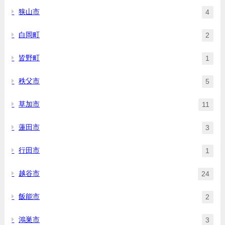
狭山市
4
白岡町
2
皆野町
1
秩父市
5
草加市
11
蓮田市
3
行田市
1
越谷市
24
飯能市
2
鴻巣市
3