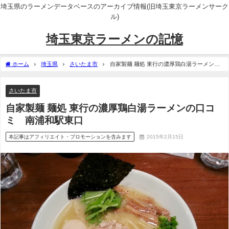
埼玉県のラーメンデータベースのアーカイブ情報(旧埼玉東京ラーメンサーク
ル)
埼玉東京ラーメンの記憶
ホーム
埼玉県
さいたま市
自家製麺 麺処 東行の濃厚鶏白湯ラーメンの
口コミ 南浦和駅東口
さいたま市
自家製麺 麺処 東行の濃厚鶏白湯ラーメンの口コ
ミ 南浦和駅東口
本記事はアフィリエイト・プロモーションを含みます
2015年2月15日