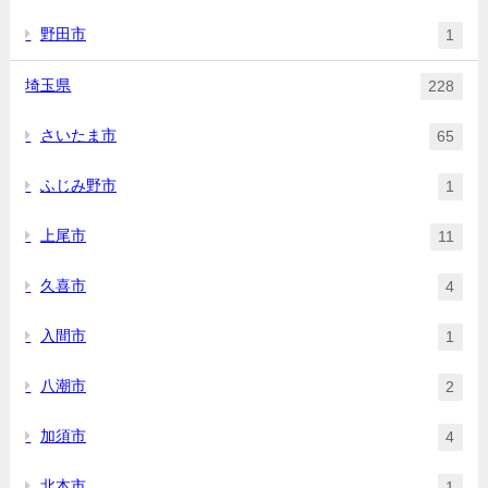
野田市
1
埼玉県
228
さいたま市
65
ふじみ野市
1
上尾市
11
久喜市
4
入間市
1
八潮市
2
加須市
4
北本市
1