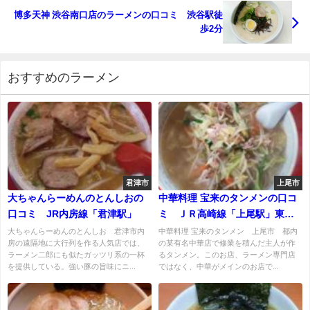
博多天神 渋谷南口店のラーメンの口コミ 渋谷駅徒
歩2分
おすすめのラーメン
君津市
上尾市
大ちゃんらーめんのとんしおの
中華料理 宝来のタンメンの口コ
口コミ JR内房線「君津駅」
ミ ＪＲ高崎線「上尾駅」東口
から徒歩約10分
大ちゃんらーめんのとんしお 君津市内
中華料理 宝来のタンメン 上尾市 都内
房の遠隔地に大行列を作る人気店では、
の某有名中華店で修業を積んだ主人が作
ラーメン二郎にも似たガッツリ系の一杯
るタンメン。このお店、ラーメン専門店
を提供している。強い豚の旨味にニ...
ではなく、中華がメインのお店で...