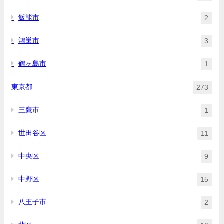
飯能市
2
鴻巣市
3
鶴ヶ島市
1
東京都
273
三鷹市
1
世田谷区
11
中央区
9
中野区
15
八王子市
2