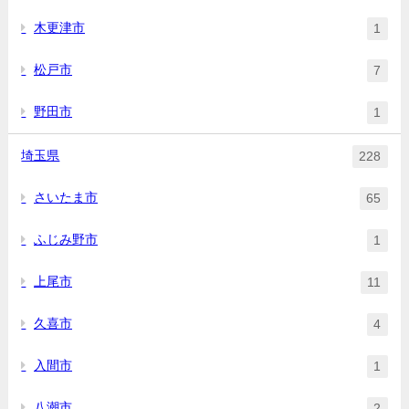
木更津市
1
松戸市
7
野田市
1
埼玉県
228
さいたま市
65
ふじみ野市
1
上尾市
11
久喜市
4
入間市
1
八潮市
2