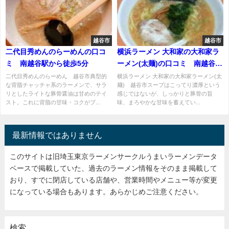
越谷市
越谷市
二代目秀めんのらーめんの口コ
横浜ラーメン 大和家の大和家ラ
ミ 南越谷駅から徒歩5分
ーメン(太麺)の口コミ 南越谷駅
から徒歩15分ほど
二代目秀めんのらーめん 越谷市典型的
横浜ラーメン 大和家の大和家ラーメン(太
な背脂チャッチャ系のラーメンで、サラ
麺) 越谷市スープはこってり濃厚という
リとしたライトな豚骨醤油は甘めのテイ
感じではないが、しっかりと豚骨の旨
スト。これに背脂の甘味・コクがプ...
味、まろやかな甘味を蓄えてい...
最新情報ではありません
このサイトは旧埼玉東京ラーメンサークルうまいラーメンデータ
ベースで掲載していた、過去のラーメン情報をそのまま掲載して
おり、すでに閉店している店舗や、営業時間やメニュー等が変更
になっている場合もあります。あらかじめご注意ください。
検索