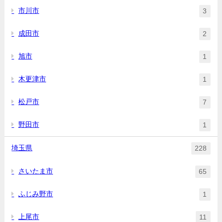
市川市
3
成田市
2
旭市
1
木更津市
1
松戸市
7
野田市
1
埼玉県
228
さいたま市
65
ふじみ野市
1
上尾市
11