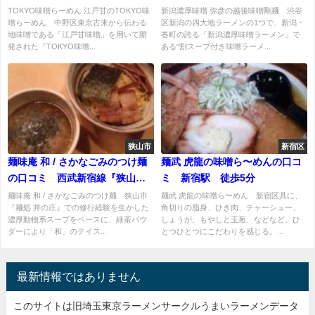
都立家政駅 徒歩1分
TOKYO味噌らーめん 江戸甘のTOKYO味
新潟濃厚味噌 弥彦の越後味噌剛麺 渋谷
噌らーめん 中野区東京古来から伝わる
区新潟の四大地ラーメンの1つで、新潟・
地味噌である「江戸甘味噌」を用いて開
巻町の誇る「新潟濃厚味噌ラーメン」で
発された『TOKYO味噌...
ある“割スープ付き味噌ラーメ...
狭山市
新宿区
麺味庵 和 / さかなごみのつけ麺
麺武 虎龍の味噌ら〜めんの口コ
の口コミ 西武新宿線『狭山市
ミ 新宿駅 徒歩5分
駅』より徒歩1分
麺味庵 和 / さかなごみのつけ麺 狭山市
麺武 虎龍の味噌ら〜めん 新宿区具に、
『麺処 井の庄』での修行経験を生かした
角切りの脂身、ひき肉、チャーシュー、
濃厚動物系スープをベースに、緑茶パウ
しょうが、もやしと玉葱、などなど、ひ
ダーにより「和」のテイス...
とつひとつにこだわりを感じる。...
最新情報ではありません
このサイトは旧埼玉東京ラーメンサークルうまいラーメンデータ