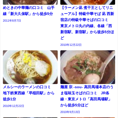
めときの中華麺の口コミ 山手
【ラーメン凪 煮干王としてリニ
線「新大久保駅」から徒歩5分
ューアル】特級中華そば 凪 西新
宿店の特級中華そばの口コミ
2011年8月7日
東京メトロ丸の内線、各線「西
新宿駅、新宿駅」から徒歩5分ほ
ど
2010年12月22日
メルシーのラーメンの口コミ
麺屋 宗 -sou- 高田馬場本店のう
地下鉄東西線「早稲田駅」から
ま塩味玉そばの口コミ JR各
徒歩1分
線・東京メトロ「高田馬場駅」
から徒歩5分ほど
2010年12月22日
2010年9月13日