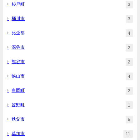
杉戸町
3
桶川市
3
比企郡
4
深谷市
2
熊谷市
2
狭山市
4
白岡町
2
皆野町
1
秩父市
5
草加市
11