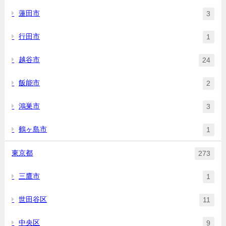
蓮田市
3
行田市
1
越谷市
24
飯能市
2
鴻巣市
3
鶴ヶ島市
1
東京都
273
三鷹市
1
世田谷区
11
中央区
9