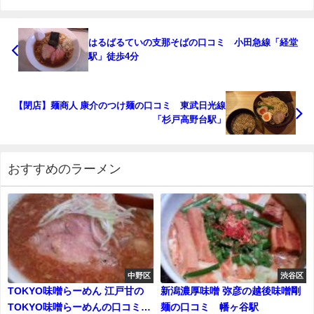
はるばるていの支那そばの口コミ 小田急線「経堂
駅」徒歩4分
【閉店】麺商人 康介のつけ麺の口コミ 東武日光線
「杉戸高野台駅」
おすすめのラーメン
中野区
渋谷区
TOKYO味噌らーめん 江戸甘の
新潟濃厚味噌 弥彦の越後味噌剛
TOKYO味噌らーめんの口コミ
麺の口コミ 幡ヶ谷駅