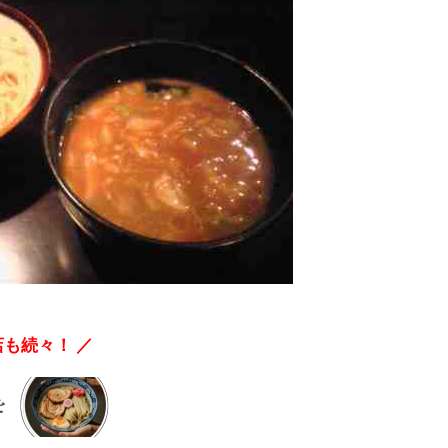
も続々！ ／