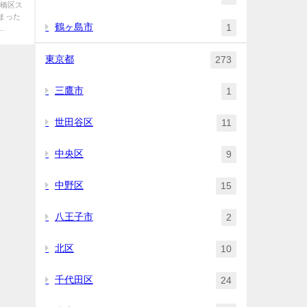
板橋区ス
まった
鶴ヶ島市
1
.
東京都
273
三鷹市
1
世田谷区
11
中央区
9
中野区
15
八王子市
2
北区
10
千代田区
24