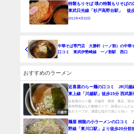
特製もりそば 瑛の特製もりそば
東武日光線「杉戸高野台駅」 徒
2011年4月22日
中華そば専門店 大勝軒（一ノ割）の中華
口コミ 東武伊勢崎線 一ノ割駅 西口
おすすめのラーメン
近喜屋のらー麺の口コミ JR川越
東上線「川越駅」徒歩15分 西武
川越駅」徒歩１５分
近喜屋のらー麺 川越市 豚骨、豚足、鶏
長時間煮込んだ動物スープ、節系がふんだ
魚介スープが、適度な塩分で混じり合い、サラ
川越市
麺屋 桐龍の小ラーメンの口コミ 
野線「東川口駅」より徒歩20分前