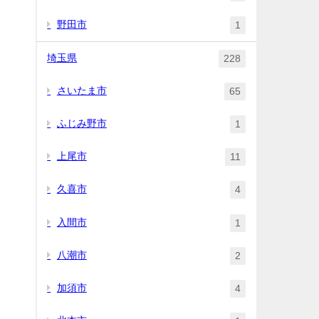
野田市
1
埼玉県
228
さいたま市
65
ふじみ野市
1
上尾市
11
久喜市
4
入間市
1
八潮市
2
加須市
4