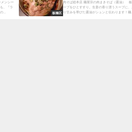
ーメンシー
肉そば総本店 麺屋宗の肉まきそば（醤油） 
でも、『ラ
ープをひとすすり。生姜の香り漂うスープに、
...
り甘みを帯びた醤油がシュンと伝わります！麺..
板橋区