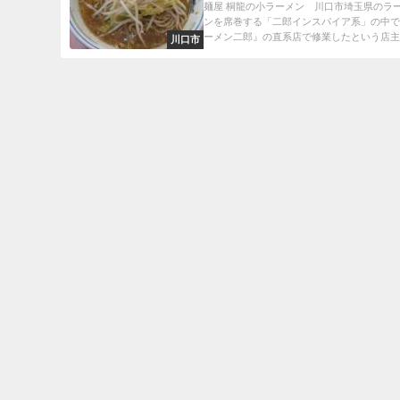
麺屋 桐龍の小ラーメン 川口市埼玉県のラ
ンを席巻する「二郎インスパイア系」の中
ーメン二郎』の直系店で修業したという店主の
川口市