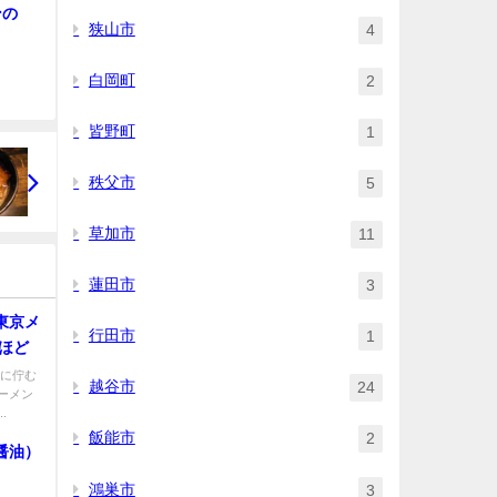
ンの
狭山市
4
白岡町
2
皆野町
1
秩父市
5
草加市
11
蓮田市
3
東京メ
行田市
1
ほど
裏に佇む
越谷市
24
ーメン
.
飯能市
2
醤油）
鴻巣市
3