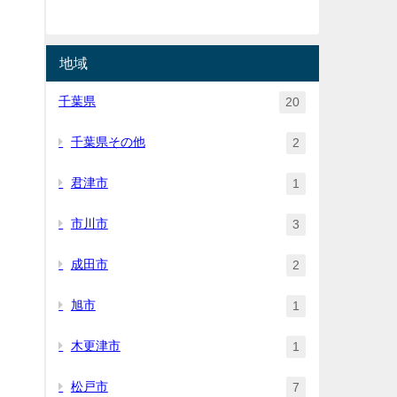
地域
千葉県
20
千葉県その他
2
君津市
1
市川市
3
成田市
2
旭市
1
木更津市
1
松戸市
7