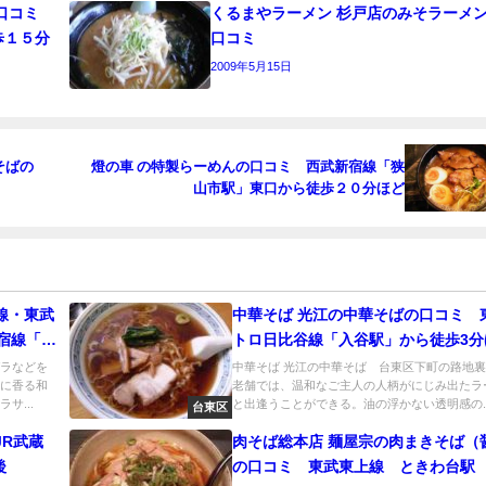
の口コミ
くるまやラーメン 杉戸店のみそラーメ
歩１５分
口コミ
2009年5月15日
そばの
燈の車 の特製らーめんの口コミ 西武新宿線「狭
山市駅」東口から徒歩２０分ほど
線・東武
中華そば 光江の中華そばの口コミ 
新宿線「本
トロ日比谷線「入谷駅」から徒歩3分
ガラなどを
中華そば 光江の中華そば 台東区下町の路地
んに香る和
老舗では、温和なご主人の人柄がにじみ出たラ
サ...
と出逢うことができる。油の浮かない透明感の..
台東区
JR武蔵
肉そば総本店 麺屋宗の肉まきそば（
後
の口コミ 東武東上線 ときわ台駅