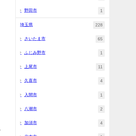
野田市
1
埼玉県
228
さいたま市
65
ふじみ野市
1
上尾市
11
久喜市
4
入間市
1
八潮市
2
加須市
4
♪