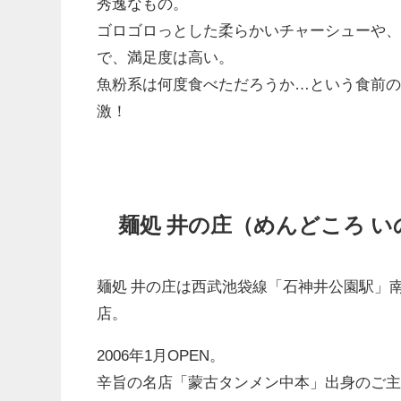
秀逸なもの。
ゴロゴロっとした柔らかいチャーシューや
で、満足度は高い。
魚粉系は何度食べただろうか…という食前
激！
麺処 井の庄（めんどころ 
麺処 井の庄は西武池袋線「石神井公園駅」南
店。
2006年1月OPEN。
辛旨の名店「蒙古タンメン中本」出身のご主