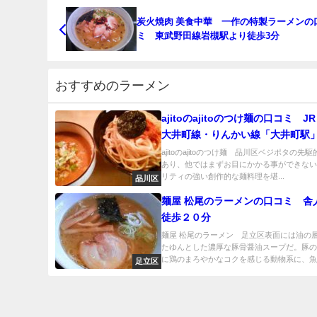
炭火焼肉 美食中華 一作の特製ラーメンの
ミ 東武野田線岩槻駅より徒歩3分
おすすめのラーメン
ajitoのajitoのつけ麺の口コミ J
大井町線・りんかい線「大井町駅
歩7分ほど
ajitoのajitoのつけ麺 品川区ベジポタの先
あり、他ではまずお目にかかる事ができな
リティの強い創作的な麺料理を堪...
品川区
麺屋 松尾のラーメンの口コミ 舎
徒歩２０分
麺屋 松尾のラーメン 足立区表面には油の
たゆんとした濃厚な豚骨醤油スープだ。豚
に鶏のまろやかなコクを感じる動物系に、魚介
足立区