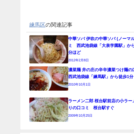
練馬区
の関連記事
中華ソバ 伊吹の中華ソバ (ノーマ
ミ 西武池袋線「大泉学園駅」から
分ほど
2012年2月8日
濃菜麺 井の庄の辛辛濃菜つけ麺
西武池袋線「練馬駅」から徒歩1分
2010年10月1日
ラーメン二郎 桜台駅前店の小ラー
りの口コミ 桜台駅すぐ
2009年10月25日