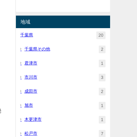
地域
千葉県
20
千葉県その他
2
君津市
1
市川市
3
成田市
2
旭市
1
発
木更津市
1
松戸市
7