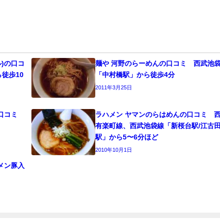
ル)の口コ
麺や 河野のらーめんの口コミ 西武池
徒歩10
「中村橋駅」から徒歩4分
2011年3月25日
の口コミ
ラハメン ヤマンのらはめんの口コミ 
有楽町線、西武池袋線「新桜台駅/江古
駅」から5〜6分ほど
2010年10月1日
メン豚入