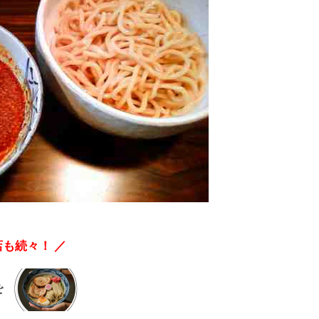
も続々！ ／