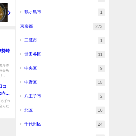
鶴ヶ島市
1
東京都
273
三鷹市
1
伊勢崎
世田谷区
11
濃厚豚
中央区
9
豚骨魚
..
中野区
15
口コ
の内線
八王子市
2
けそばの
込んだ
北区
10
.
千代田区
24