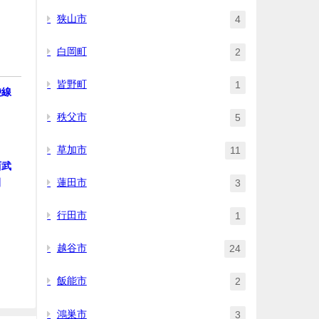
狭山市
4
白岡町
2
皆野町
1
袋線
秩父市
5
草加市
11
西武
蓮田市
田
3
行田市
1
越谷市
24
飯能市
2
鴻巣市
3