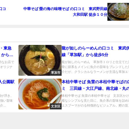
口コ
中華そば 螢の海の味噌そば の口コミ 東武野田線
大和田駅 徒歩１０分
R・東急
龍が如しのらーめんの口コミ 東武
」から徒
線「草加駅」から徒歩5分
駆的なお店で
龍が如しのらーめん 草加市トロリと仕立てた
いオリジナ
骨に節系をメインに魚介の旨味をブレンドした
介だが、クラシカルなラーメンが主流な草加エリ.
草加市
人公園駅
本枯中華そば 魚雷の本枯中華そばの
ミ 三田線・大江戸線、南北線・丸
「春日駅」から徒歩4分ほど
層が浮き、
本枯中華そば 魚雷の本枯中華そば 文京区か
の強い旨味
様なシンプルな見た目に、魚介系の旨味を詰め
...
エスプーマがのる特徴的なビジュアル。鰹の旨..
文京区