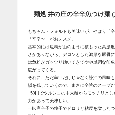
麺処 井の庄の辛辛魚つけ麺 
もちろんデフォルトも美味いが、やはり「
「辛辛〜」がおススメ。
基本的には魚粉が山のように積もった高濃
さがありながら、デロンとした濃厚な豚骨
は魚粉がガッツリ効いてきてやや単調な印
広がってくる。
それに、ただ辛いだけじゃなく辣油の風味
韻を残していくので、まさに辛旨のスープ
+50円でツルシコの中太麺からモッチリと
力があって美味しい。
一味唐辛子の粒子でドロリと粘度を増した