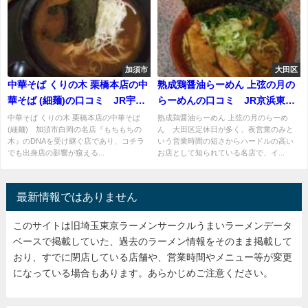
加須市
大田区
中華そば くりの木 栗橋本店の中
熟成鶏醤油らーめん 上弦の月の
華そば (細麺)の口コミ JR宇都
らーめんの口コミ JR京浜東北
宮線、東武日光線「栗橋駅」か
線「蒲田駅」から徒歩3分ほど
中華そば くりの木 栗橋本店の中華そば
熟成鶏醤油らーめん 上弦の月のらーめ
(細麺) 加須市白岡の名店『もちもちの
ん 大田区定休日が多く、夜営業のみと
ら徒歩30分くらい？
木』のDNAを受け継ぐ店であり、コチラ
いう営業時間の短さからハードルの高い
でも出身店の影響が窺える...
お店として知られている名店で、イ...
最新情報ではありません
このサイトは旧埼玉東京ラーメンサークルうまいラーメンデータ
ベースで掲載していた、過去のラーメン情報をそのまま掲載して
おり、すでに閉店している店舗や、営業時間やメニュー等が変更
になっている場合もあります。あらかじめご注意ください。