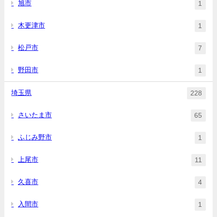
旭市
1
木更津市
1
松戸市
7
野田市
1
埼玉県
228
さいたま市
65
ふじみ野市
1
上尾市
11
久喜市
4
入間市
1