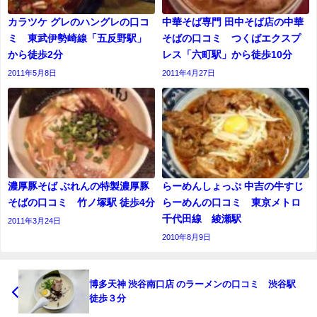
カラツケ グレのハングレの口コ
中華そば専門 田中そば店の中華
ミ 東武伊勢崎線「五反野駅」
そばの口コミ つくばエクスプ
から徒歩2分
レス「六町駅」から徒歩10分
2011年5月8日
2011年4月27日
濃厚豚そば ぶれんの特製濃厚豚
らーめんしょっぷ 中吉の牛すじ
そばの口コミ 竹ノ塚駅 徒歩4分
らーめんの口コミ 東京メトロ
千代田線 綾瀬駅
2011年3月24日
2010年8月9日
博多天神 渋谷南口店 のラーメンの口コミ 渋谷駅
徒歩３分