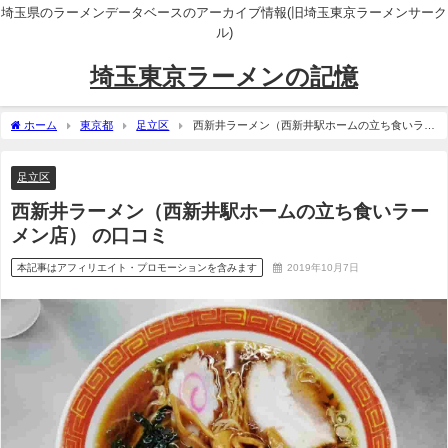
埼玉県のラーメンデータベースのアーカイブ情報(旧埼玉東京ラーメンサーク
ル)
埼玉東京ラーメンの記憶
ホーム
東京都
足立区
西新井ラーメン（西新井駅ホームの立ち食いラー
メン店） の口コミ
足立区
西新井ラーメン（西新井駅ホームの立ち食いラー
メン店） の口コミ
本記事はアフィリエイト・プロモーションを含みます
2019年10月7日