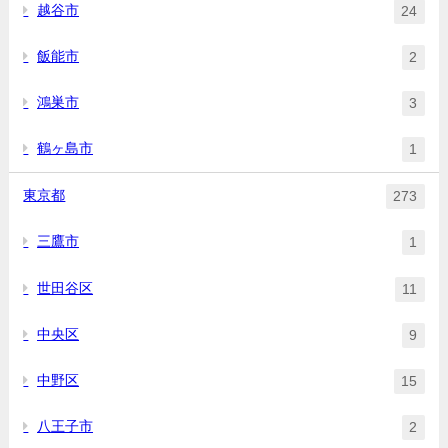
越谷市
24
飯能市
2
鴻巣市
3
鶴ヶ島市
1
東京都
273
三鷹市
1
世田谷区
11
中央区
9
中野区
15
八王子市
2