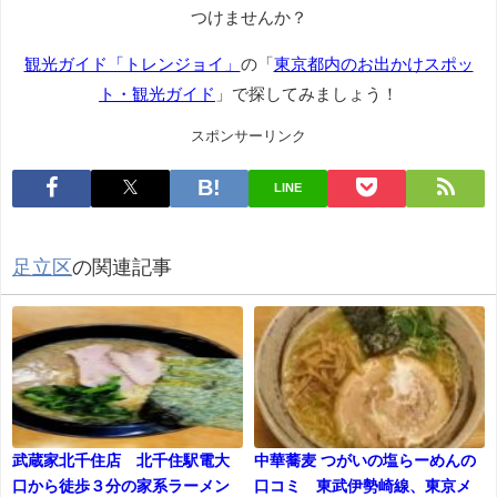
つけませんか？
観光ガイド「トレンジョイ」
の「
東京都内のお出かけスポッ
ト・観光ガイド
」で探してみましょう！
スポンサーリンク
LINE
足立区
の関連記事
武蔵家北千住店 北千住駅電大
中華蕎麦 つがいの塩らーめんの
口から徒歩３分の家系ラーメン
口コミ 東武伊勢崎線、東京メ