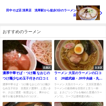
田中そば店 浅草店 浅草駅から徒歩3分のラーメン
店
おすすめのラーメン
目黒区
文京区
濃厚中華そば・つけ麺 なおじの
ラーメン 大至のラーメンの口コ
つけ麺少なめ玉子付きの口コミ
ミ JR総武線・JR中央線・丸の
内線「御茶ノ水駅」から徒歩3分
濃厚中華そば・つけ麺 なおじのつけ麺少
ラーメン 大至のラーメン 文京区普通の
なめ玉子付き 目黒区ド濃厚!!…と思いき
ラーメンの最高峰を目指すと言う一杯
や、さほど濃度・粘度はなく、爽やかに
は、まさに“シンプルを極めた普通のラー
柚子が薫る豚骨魚介のつけダ...
メン”だ。スープは透明度の高い...