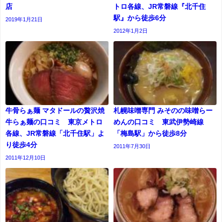
店
トロ各線、JR常磐線『北千住
駅』から徒歩6分
2019年1月21日
2012年1月2日
牛骨らぁ麺 マタドールの贅沢焼
札幌味噌専門 みそのの味噌らー
牛らぁ麺の口コミ 東京メトロ
めんの口コミ 東武伊勢崎線
各線、JR常磐線「北千住駅」よ
「梅島駅」から徒歩8分
り徒歩4分
2011年7月30日
2011年12月10日