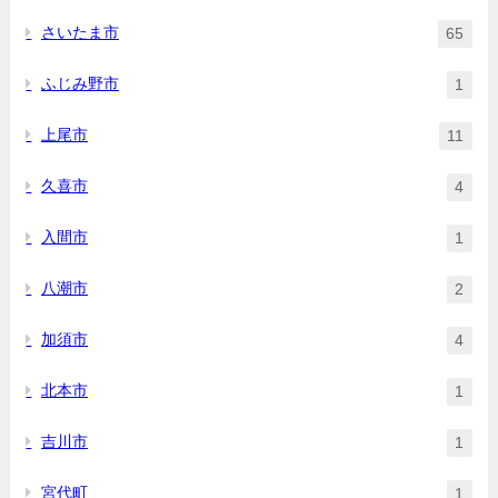
さいたま市
65
ふじみ野市
1
上尾市
11
久喜市
4
入間市
1
八潮市
2
加須市
4
北本市
1
吉川市
1
宮代町
1