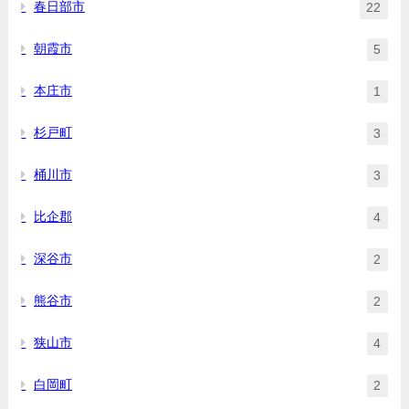
春日部市
22
朝霞市
5
本庄市
1
杉戸町
3
桶川市
3
比企郡
4
深谷市
2
熊谷市
2
狭山市
4
白岡町
2