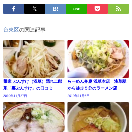
LINE
台東区
の関連記事
麺家 ぶんすけ（浅草）隠れ二郎
らーめん弁慶 浅草本店 浅草駅
系「裏ぶんすけ」の口コミ
から徒歩５分のラーメン店
2019年11月27日
2019年11月6日