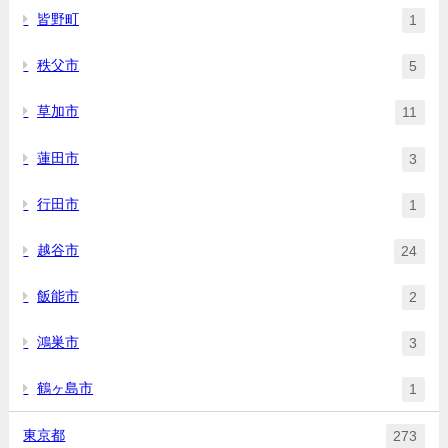
皆野町
1
秩父市
5
草加市
11
蓮田市
3
行田市
1
越谷市
24
飯能市
2
鴻巣市
3
鶴ヶ島市
1
東京都
273