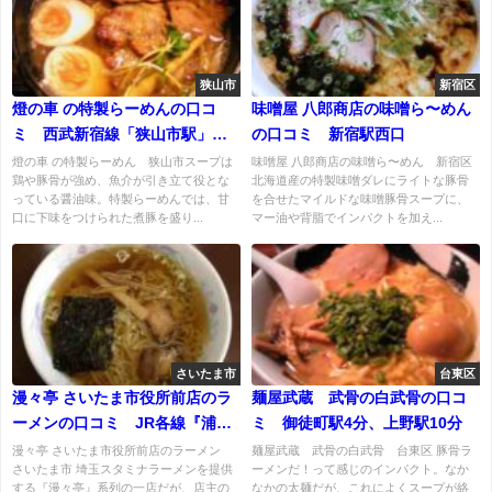
狭山市
新宿区
燈の車 の特製らーめんの口コ
味噌屋 八郎商店の味噌ら〜めん
ミ 西武新宿線「狭山市駅」東
の口コミ 新宿駅西口
口から徒歩２０分ほど
燈の車 の特製らーめん 狭山市スープは
味噌屋 八郎商店の味噌ら〜めん 新宿区
鶏や豚骨が強め、魚介が引き立て役とな
北海道産の特製味噌ダレにライトな豚骨
っている醤油味。特製らーめんでは、甘
を合せたマイルドな味噌豚骨スープに、
口に下味をつけられた煮豚を盛り...
マー油や背脂でインパクトを加え...
さいたま市
台東区
漫々亭 さいたま市役所前店のラ
麺屋武蔵 武骨の白武骨の口コ
ーメンの口コミ JR各線『浦和
ミ 御徒町駅4分、上野駅10分
駅』より徒歩約10分
漫々亭 さいたま市役所前店のラーメン
麺屋武蔵 武骨の白武骨 台東区 豚骨ラ
さいたま市 埼玉スタミナラーメンを提供
ーメンだ！って感じのインパクト。なか
する『漫々亭』系列の一店だが、店主の
なかの太麺だが、これによくスープが絡