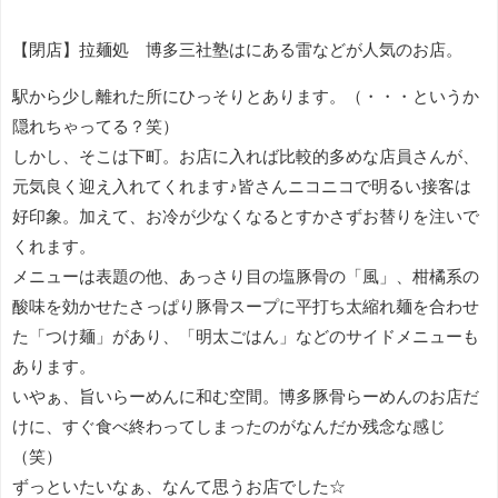
【閉店】拉麺処 博多三社塾はにある雷などが人気のお店。
駅から少し離れた所にひっそりとあります。（・・・というか
隠れちゃってる？笑）
しかし、そこは下町。お店に入れば比較的多めな店員さんが、
元気良く迎え入れてくれます♪皆さんニコニコで明るい接客は
好印象。加えて、お冷が少なくなるとすかさずお替りを注いで
くれます。
メニューは表題の他、あっさり目の塩豚骨の「風」、柑橘系の
酸味を効かせたさっぱり豚骨スープに平打ち太縮れ麺を合わせ
た「つけ麺」があり、「明太ごはん」などのサイドメニューも
あります。
いやぁ、旨いらーめんに和む空間。博多豚骨らーめんのお店だ
けに、すぐ食べ終わってしまったのがなんだか残念な感じ
（笑）
ずっといたいなぁ、なんて思うお店でした☆