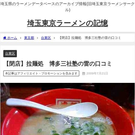
埼玉県のラーメンデータベースのアーカイブ情報(旧埼玉東京ラーメンサーク
ル)
埼玉東京ラーメンの記憶
ホーム
東京都
台東区
【閉店】拉麺処 博多三社塾の雷の口コミ
台東区
【閉店】拉麺処 博多三社塾の雷の口コミ
本記事はアフィリエイト・プロモーションを含みます
2009年7月21日