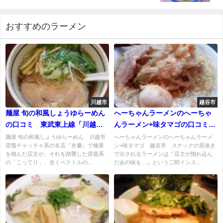
おすすめのラーメン
川越市
越谷市
麺屋 旬の和風しょうゆらーめん
へーちゃんラーメンのへーちゃ
の口コミ 東武東上線「川越市
んラーメン+味タマゴの口コミ
駅」から徒歩約20分
新越谷駅北口 徒歩2分
麺屋 旬の和風しょうゆらーめん 川越市
へーちゃんラーメンのへーちゃんラーメ
背脂チャッチャ系の名店『弁慶』で修業
ン+味タマゴ 越谷市 スナックの居抜き
を積んだ店主が、それを踏襲した背脂系
で出されるラーメンは『店主が惚れ込ん
の「こってり」、全くベクトルの...
だあの味を…』という二郎インス...