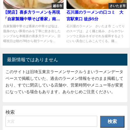
越谷市
さいたま市
【閉店】喜多方ラーメンを再現
石川屋のラーメンの口コミ 大
「自家製麺中華そば番家」南越
宮駅東口 徒歩5分
谷駅徒歩3分
自家製麺中華そば番家の中華そば塩は、
石川屋のラーメン さいたま市 こってり
脂身のない豚骨のみを丁寧に炊き出した
のスープは、よく麺と絡み、さらホウレ
シンプルな本格派の喜多方ラーメン。日
ンソウと刻みネギがそれを緩和するよう
曜祝日は朝の7時から朝ラーメンを...
にいい具合にしみこんでくる。麺...
最新情報ではありません
このサイトは旧埼玉東京ラーメンサークルうまいラーメンデータ
ベースで掲載していた、過去のラーメン情報をそのまま掲載して
おり、すでに閉店している店舗や、営業時間やメニュー等が変更
になっている場合もあります。あらかじめご注意ください。
検索
検索