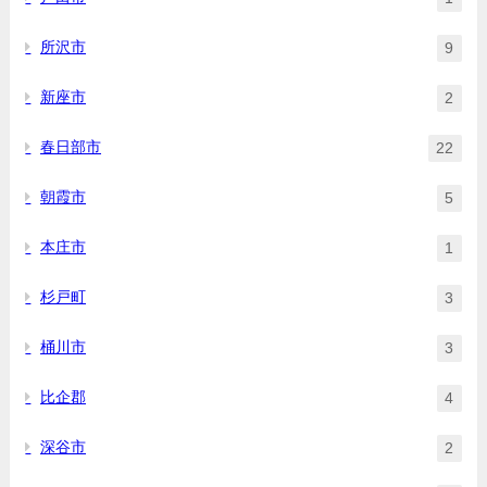
所沢市
9
新座市
2
春日部市
22
朝霞市
5
本庄市
1
杉戸町
3
桶川市
3
比企郡
4
深谷市
2