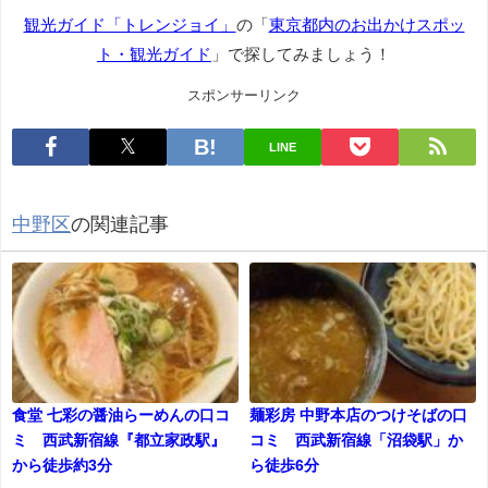
観光ガイド「トレンジョイ」
の「
東京都内のお出かけスポッ
ト・観光ガイド
」で探してみましょう！
スポンサーリンク
LINE
中野区
の関連記事
食堂 七彩の醤油らーめんの口コ
麺彩房 中野本店のつけそばの口
ミ 西武新宿線『都立家政駅』
コミ 西武新宿線「沼袋駅」か
から徒歩約3分
ら徒歩6分