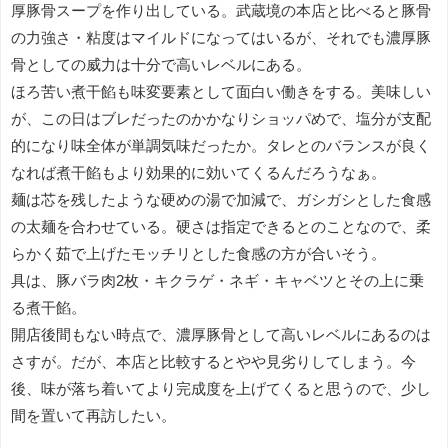
厚豚骨スープを作り出している。武蔵境の本店と比べると豚骨
の力強さ・粘度はマイルドになってはいるが、それでも濃厚豚
骨としての威力は十分で高いレベルにある。
ほろ苦い煮干餡も味変要素として面白い働きをする。美味しい
が、この日はブレだったのかかなりショッパめで、塩分が支配
的になり味全体が単調気味だったか。タレとのバランスが良く
なれば煮干餡もより効果的に効いてくるんだろうなぁ。
麺は芯を残したような硬めの湯で加減で、ガシガシとした食感
の太麺を合わせている。硬さは指定できるとのことなので、柔
らかく茹で上げたモッチリとした食感の方が合いそう。
具は、豚バラ肉2枚・キクラゲ・ネギ・キャベツとその上に乗
る煮干餡。
開店後間もない時点で、濃厚豚骨として高いレベルにあるのは
さすが。だが、本店と比較するとやや見劣りしてしまう。今
後、味が落ち着いてより完成度を上げてくると思うので、少し
間を置いて再訪したい。