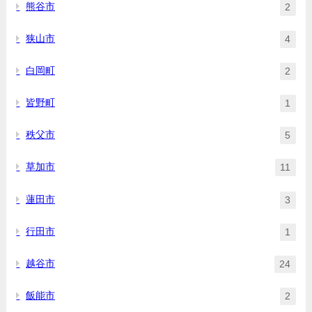
熊谷市
2
狭山市
4
白岡町
2
皆野町
1
秩父市
5
草加市
11
蓮田市
3
行田市
1
越谷市
24
飯能市
2