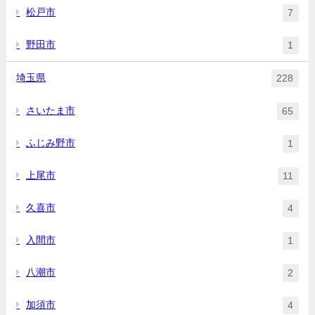
松戸市
7
野田市
1
埼玉県
228
さいたま市
65
ふじみ野市
1
上尾市
11
久喜市
4
入間市
1
八潮市
2
加須市
4