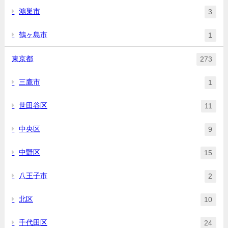
鴻巣市
3
鶴ヶ島市
1
東京都
273
三鷹市
1
世田谷区
11
中央区
9
中野区
15
八王子市
2
北区
10
千代田区
24