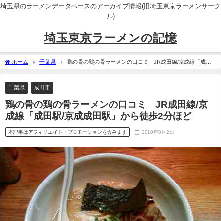
埼玉県のラーメンデータベースのアーカイブ情報(旧埼玉東京ラーメンサーク
ル)
埼玉東京ラーメンの記憶
ホーム
千葉県
鶏の骨の鶏の骨ラーメンの口コミ JR成田線/京成線「成田
駅/京成成田駅」から徒歩2分ほど
千葉県
成田市
鶏の骨の鶏の骨ラーメンの口コミ JR成田線/京
成線「成田駅/京成成田駅」から徒歩2分ほど
本記事はアフィリエイト・プロモーションを含みます
2010年8月2日