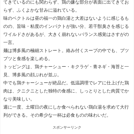
てきているのにも関わらず、鶏の嫌な部分が表面に出てきてお
らず、ふくよかな甘みに溢れている。
味のベクトルは昼の福一の鶏白湯と大差はないように感じるも
のの、旨味・粘度のインパクトが強い分、若干獣臭さを感じる
ワイルドさがあるが、大きく崩れないバランス感覚はさすがの
一言。
麺は博多風の極細ストレート。絡み付くスープの中でも、プツ
プツと食感を楽しめる。
トッピングは、鶏チャーシュー・キクラゲ・青ネギ・海苔と一
見、博多風の顔ぶれが並ぶ。
中でも鶏チャーシューが絶品だ。低温調理でレアに仕上げた鶏
肉は、クニクニとした独特の食感に、しっとりとした肉質でか
なり美味しい。
週に一度、土曜日の夜にしか食べられない鶏白湯を求めて大行
列ができる。その希少な一杯は必食ものの味わいだ。
スポンサーリンク