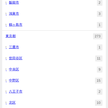
飯能市
2
鴻巣市
3
鶴ヶ島市
1
東京都
273
三鷹市
1
世田谷区
11
中央区
9
中野区
15
八王子市
2
北区
10