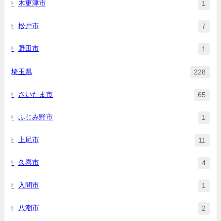
木更津市
1
松戸市
7
野田市
1
埼玉県
228
さいたま市
65
ふじみ野市
1
上尾市
11
久喜市
4
入間市
1
八潮市
2