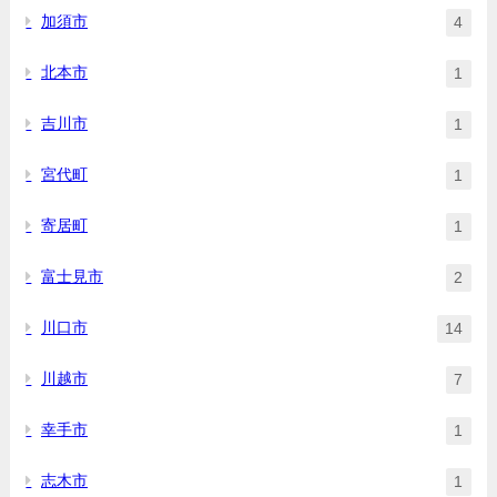
加須市
4
北本市
1
吉川市
1
宮代町
1
寄居町
1
富士見市
2
川口市
14
川越市
7
幸手市
1
志木市
1