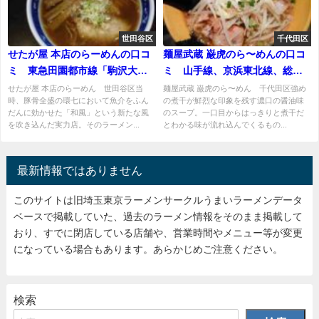
世田谷区
千代田区
せたが屋 本店のらーめんの口コ
麺屋武蔵 巌虎のら〜めんの口コ
ミ 東急田園都市線「駒沢大学
ミ 山手線、京浜東北線、総武
駅」から徒歩10分
線、東京メトロ日比谷線、つく
せたが屋 本店のらーめん 世田谷区当
麺屋武蔵 巌虎のら〜めん 千代田区強め
時、豚骨全盛の環七において魚介をふん
の煮干が鮮烈な印象を残す濃口の醤油味
ばエクスプレス「秋葉原」駅か
だんに効かせた「和風」という新たな風
のスープ。一口目からはっきりと煮干だ
ら徒歩6分ほど
を吹き込んだ実力店。そのラーメン...
とわかる味が流れ込んでくるもの...
最新情報ではありません
このサイトは旧埼玉東京ラーメンサークルうまいラーメンデータ
ベースで掲載していた、過去のラーメン情報をそのまま掲載して
おり、すでに閉店している店舗や、営業時間やメニュー等が変更
になっている場合もあります。あらかじめご注意ください。
検索