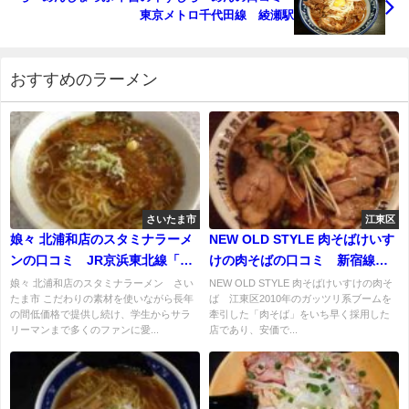
東京メトロ千代田線 綾瀬駅
おすすめのラーメン
さいたま市
江東区
娘々 北浦和店のスタミナラーメ
NEW OLD STYLE 肉そばけいす
ンの口コミ JR京浜東北線「北
けの肉そばの口コミ 新宿線、
浦和駅」より徒歩3分ほど
半蔵門線「住吉駅」から徒歩1分
娘々 北浦和店のスタミナラーメン さい
NEW OLD STYLE 肉そばけいすけの肉そ
たま市 こだわりの素材を使いながら長年
ば 江東区2010年のガッツリ系ブームを
の間低価格で提供し続け、学生からサラ
牽引した「肉そば」をいち早く採用した
リーマンまで多くのファンに愛...
店であり、安価で...