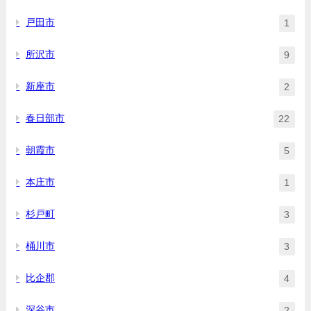
戸田市
1
所沢市
9
新座市
2
春日部市
22
朝霞市
5
本庄市
1
杉戸町
3
桶川市
3
比企郡
4
深谷市
2