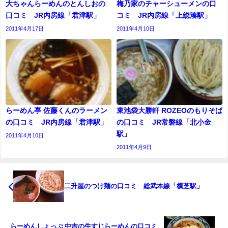
大ちゃんらーめんのとんしおの
梅乃家のチャーシューメンの口
口コミ JR内房線「君津駅」
コミ JR内房線「上総湊駅」
2011年4月17日
2011年4月10日
らーめん亭 佐藤くんのラーメン
東池袋大勝軒 ROZEOのもりそば
の口コミ JR内房線「君津駅」
の口コミ JR常磐線「北小金
駅」
2011年4月10日
2011年4月9日
二升屋のつけ麺の口コミ 総武本線「横芝駅」
らーめんしょっぷ 中吉の牛すじらーめんの口コミ