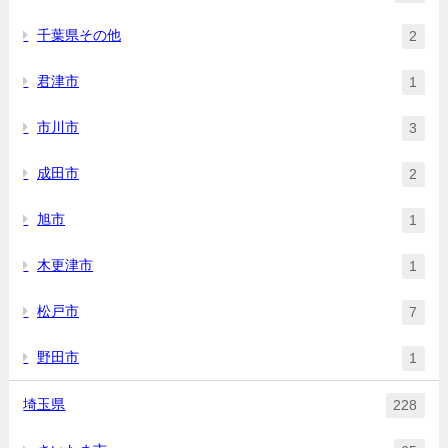
千葉県その他
2
君津市
1
市川市
3
成田市
2
旭市
1
木更津市
1
松戸市
7
野田市
1
埼玉県
228