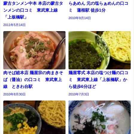
蒙古タンメン中本 本店の蒙古タ
らあめん 元の塩らぁめんの口コ
ンメンの口コミ 東武東上線
ミ 蓮根駅 徒歩1分
「上板橋駅」
2010年9月14日
2011年5月14日
肉そば総本店 麺屋宗の肉まきそ
麺屋零式 本店の塩つけ麺の口コ
ば（醤油）の口コミ 東武東上
ミ 東武東上線「上板橋駅」か
線 ときわ台駅
ら徒歩6分ほど
2010年8月30日
2010年7月3日