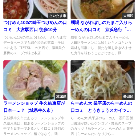
さいたま市
大田区
つけめん102の味玉つけめんの口
麺場 ながれぼしのたまご入りら
コミ 大宮駅西口 徒歩10分
ーめんの口コミ 京浜急行「京
急蒲田駅」から徒歩5分
つけめん102の味玉つけめん さいたま市
麺場 ながれぼしのたまご入りらーめん
データベースでも紹介済みの東京・千駄
大田区ラーメンには珍しいキノコという
木にある「TETSU」の支店で、濃厚魚介
素材を武器にし、新たな風を吹き込ませ
豚骨のスープの味は本店...
た力作を味わうことができる。豚...
茨城県
墨田区
ラーメンショップ 牛久結束店が
らーめん大 業平店のらーめんの
日本一…？（城県牛久市）
口コミ とうきょうスカイツリ
ー駅から徒歩2分
茨城県牛久市にあるラーメンショップ牛
らーめん大 業平店のらーめん 墨田区 濃
久結束店は、数あるラーメンショップの
口醤油が効いたゲンコツ・野菜のスープ
中でも日本一であるという口コミ評判の
のガッツリ系ラーメン。 らーめん大 業平
ラーメンショップ。椿ではなく、麺...
店（らーめんだいなりひら...