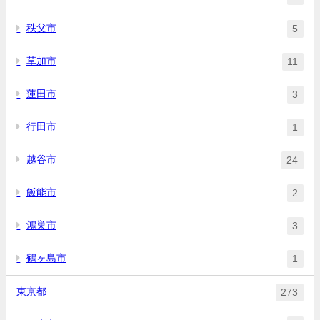
秩父市
5
草加市
11
蓮田市
3
行田市
1
越谷市
24
飯能市
2
鴻巣市
3
鶴ヶ島市
1
東京都
273