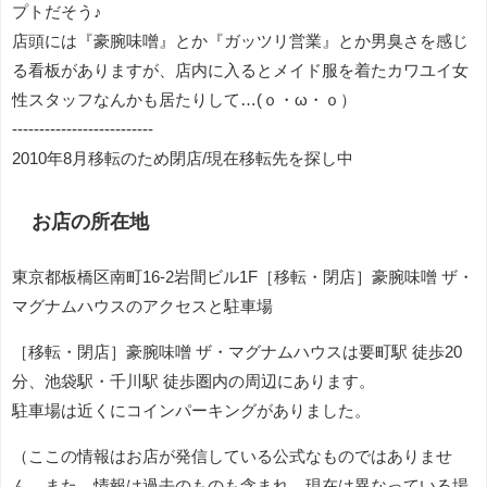
プトだそう♪
店頭には『豪腕味噌』とか『ガッツリ営業』とか男臭さを感じ
る看板がありますが、店内に入るとメイド服を着たカワユイ女
性スタッフなんかも居たりして…(ｏ・ω・ｏ）
--------------------------
2010年8月移転のため閉店/現在移転先を探し中
お店の所在地
東京都板橋区南町16-2岩間ビル1F［移転・閉店］豪腕味噌 ザ・
マグナムハウスのアクセスと駐車場
［移転・閉店］豪腕味噌 ザ・マグナムハウスは要町駅 徒歩20
分、池袋駅・千川駅 徒歩圏内の周辺にあります。
駐車場は近くにコインパーキングがありました。
（ここの情報はお店が発信している公式なものではありませ
ん。また、情報は過去のものも含まれ、現在は異なっている場