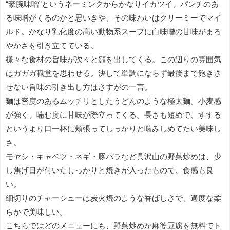
“豪腕味噌”というネーミングからかなりイカツイ、パンチのあ
る味噌がくるのかと思いきや、その味わいはクリーミーでマイ
ルド。かなり乳化度の高い動物系スープに白味噌の甘味がまろ
やかさを引き立てている。
様々な食材の旨味が次々と顔を出してくる。この辺りの雰囲気
はガガガ職堂を思わせる。決して単調にならず最後まで飽きさ
せない旨味の引き出し方はさすがの一言。
麺は密度のあるムッチリとしたうどんのような極太麺。小麦感
が強く、噛む度に甘味が際立ってくる。長さも短めで、すする
というより口一杯に頬張ってしっかりと噛みしめてたい美味し
さ。
モヤシ・キャベツ・ネギ・豚バラなど具沢山の野菜炒めは、少
し焦げ目が付いたしっかりと焼きが入ったもので、食感も良
い。
細切りのチャーシューは炭火焼のような香ばしさで、適度な柔
らかで美味しい。
こちらではどのメニューにも、野菜炒めか麻婆豆腐を無料でト