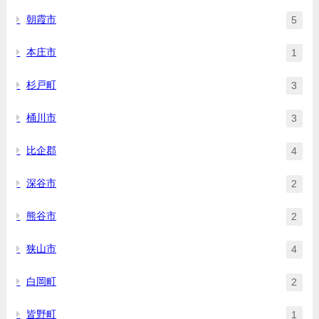
朝霞市
5
本庄市
1
杉戸町
3
桶川市
3
比企郡
4
深谷市
2
熊谷市
2
狭山市
4
白岡町
2
皆野町
1