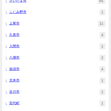
さいたま市
65
ふじみ野市
1
上尾市
11
久喜市
4
入間市
1
八潮市
2
加須市
4
北本市
1
吉川市
1
宮代町
1