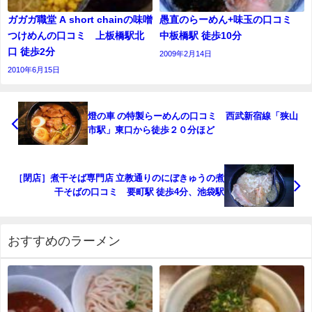
ガガガ職堂 A short chainの味噌
愚直のらーめん+味玉の口コミ
つけめんの口コミ 上板橋駅北
中板橋駅 徒歩10分
口 徒歩2分
2009年2月14日
2010年6月15日
燈の車 の特製らーめんの口コミ 西武新宿線「狭山
市駅」東口から徒歩２０分ほど
［閉店］煮干そば専門店 立教通りのにぼきゅうの煮
干そばの口コミ 要町駅 徒歩4分、池袋駅
おすすめのラーメン